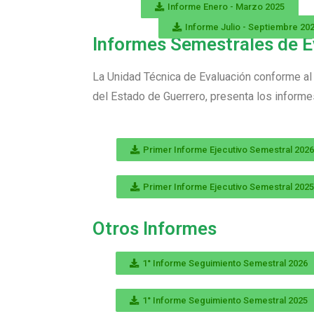
Informe Enero - Marzo 2025
Informe Enero - Marzo 2025
Informe Julio - Septiembre 20
Informes Semestrales de E
La Unidad Técnica de Evaluación conforme al 
del Estado de Guerrero, presenta los informe
Primer Informe Ejecutivo Semestral 2026
Primer Informe Ejecutivo Semestral 2025
Otros Informes
1° Informe Seguimiento Semestral 2026
1° Informe Seguimiento Semestral 2025