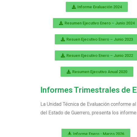
Informe Evaluación 2024
Resumen Ejecutivo Enero – Junio 2024
Resuen Ejecutivo Enero – Junio 2023
Resuen Ejecutivo Enero – Junio 2022
Resumen Ejecutivo Anual 2020
Informes Trimestrales de 
La Unidad Técnica de Evaluación conforme al 
del Estado de Guerrero, presenta los informe
Informe Enero - Marzo 2025
Informe Enero - Marzo 2026