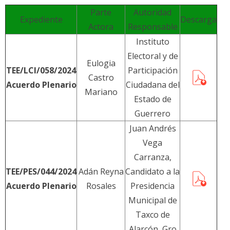
Parte
Autoridad
Expediente
Descarga
Actora
Responsable
Instituto
Electoral y de
Eulogia
TEE/LCI/058/2024
Participación
Castro
Acuerdo Plenario
Ciudadana del
Mariano
Estado de
Guerrero
Juan Andrés
Vega
Carranza,
TEE/PES/044/2024
Adán Reyna
Candidato a la
Acuerdo Plenario
Rosales
Presidencia
Municipal de
Taxco de
Alarcón, Gro