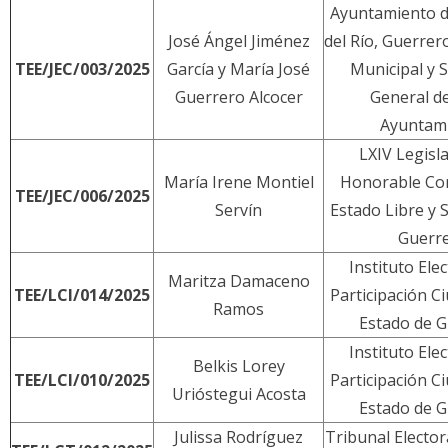
Ayuntamiento 
José Ángel Jiménez
del Río, Guerrer
TEE/JEC/003/2025
García y María José
Municipal y S
Guerrero Alcocer
General d
Ayuntam
LXIV Legisla
María Irene Montiel
Honorable Co
TEE/JEC/006/2025
Servín
Estado Libre y
Guerr
Instituto Elec
Maritza Damaceno
TEE/LCI/014/2025
Participación C
Ramos
Estado de 
Instituto Elec
Belkis Lorey
TEE/LCI/010/2025
Participación C
Urióstegui Acosta
Estado de 
Julissa Rodríguez
Tribunal Elector