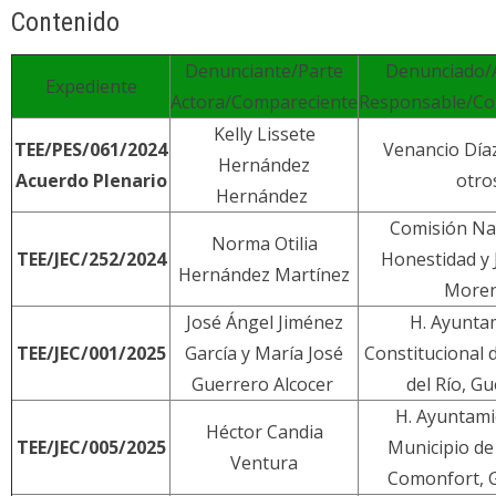
Contenido
audio
Denunciante/Parte
Denunciado/
Expediente
Actora/Compareciente
Responsable/Co
Kelly Lissete
TEE/PES/061/2024
Venancio Día
Hernández
Acuerdo Plenario
otro
Hernández
Comisión Na
Norma Otilia
TEE/JEC/252/2024
Honestidad y J
Hernández Martínez
More
José Ángel Jiménez
H. Ayunta
TEE/JEC/001/2025
García y María José
Constitucional
Guerrero Alcocer
del Río, G
H. Ayuntami
Héctor Candia
TEE/JEC/005/2025
Municipio de
Ventura
Comonfort, 