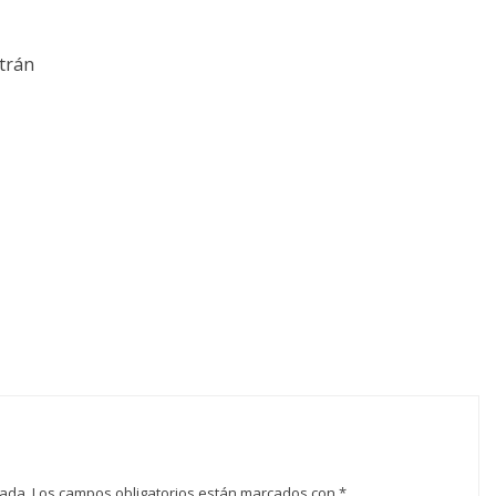
trán
cada.
Los campos obligatorios están marcados con
*