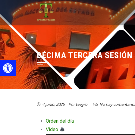
DÉCIMA TERCERA SESIÓN 
Open toolbar
4 junio, 2025
Por
teegro
No hay comentario
Orden del día
Video