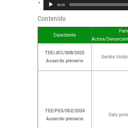
Reproductor
00:00
de
Contenido
audio
Part
Expediente
Actora/Denunciant
TEE/JEC/008/2025
Sandra Veláz
Acuerdo plenario
TEE/PES/052/2024
Dato pro
Acuerdo plenario