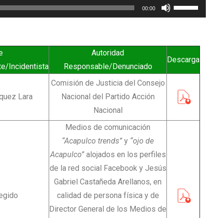
Utiliza
00:00
las
teclas
de
e
Autoridad
flecha
Descarga
e/Incidentista
Responsable/Denunciado
arriba/abajo
Comisión de Justicia del Consejo
para
quez Lara
Nacional del Partido Acción
aumentar
Nacional
o
Medios de comunicación
disminuir
“Acapulco trends”
y
“ojo de
el
Acapulco”
alojados en los perfiles
volumen.
de la red social Facebook y Jesús
Gabriel Castañeda Arellanos, en
tegido
calidad de persona física y de
Director General de los Medios de